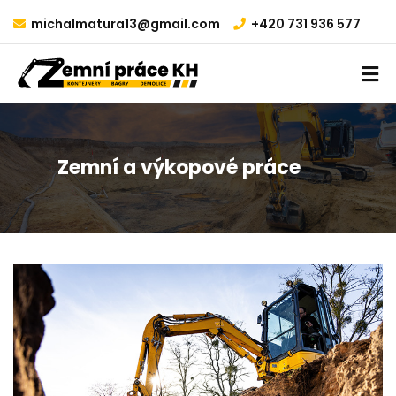
michalmatura13@gmail.com
+420 731 936 577
Zemní a výkopové práce