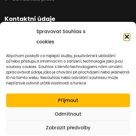
Kontaktní údaje
Spravovat Souhlas s
michalmatura13@gmail.com
cookies
+420 731 936 577
Abychom poskytli co nejlepší služby, používáme k ukládání
a/nebo přístupu k informacím o zařízení, technologie jako jsou
Týniště 13, Malešov - Týniště
soubory cookies. Souhlas s těmito technologiemi nám umožní
zpracovávat údaje, jako je chování při procházení nebo jedinečná
ID na tomto webu. Nesouhlas nebo odvolání souhlasu může
nepříznivě ovlivnit určité vlastnosti a funkce.
Ochrana osobních údajů
Příjmout
Ochrana osobních údajů
Odmítnout
Zásady cookies (EU)
Zobrazit předvolby