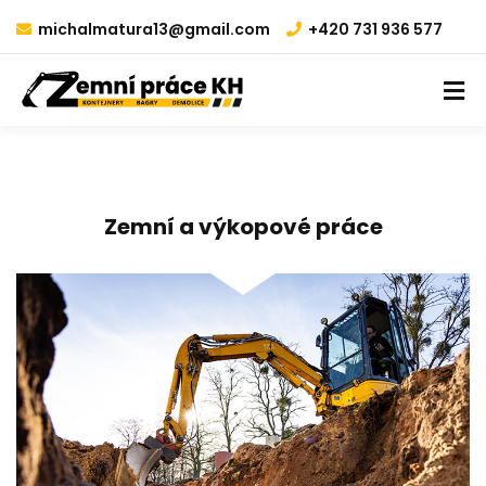
michalmatura13@gmail.com
+420 731 936 577
Zemní a výkopové práce